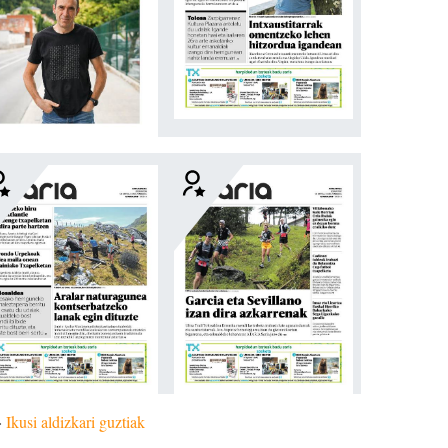
»
Ikusi aldizkari guztiak