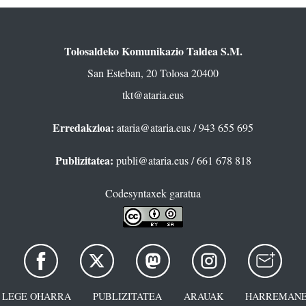
Tolosaldeko Komunikazio Taldea S.M.
San Esteban, 20 Tolosa 20400
tkt@ataria.eus
Erredakzioa:
ataria@ataria.eus
/ 943 655 695
Publizitatea:
publi@ataria.eus
/ 661 678 818
Codesyntaxek garatua
LEGE OHARRA
PUBLIZITATEA
ARAUAK
HARREMANE