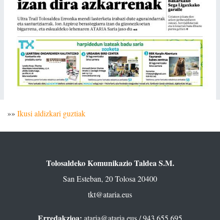
»»
Ikusi aldizkari guztiak
Tolosaldeko Komunikazio Taldea S.M.
San Esteban, 20 Tolosa 20400
tkt@ataria.eus
Erredakzioa:
ataria@ataria.eus
/ 943 655 695