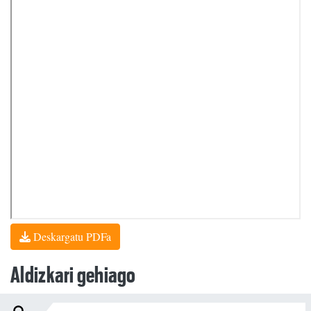
Deskargatu PDFa
Aldizkari gehiago