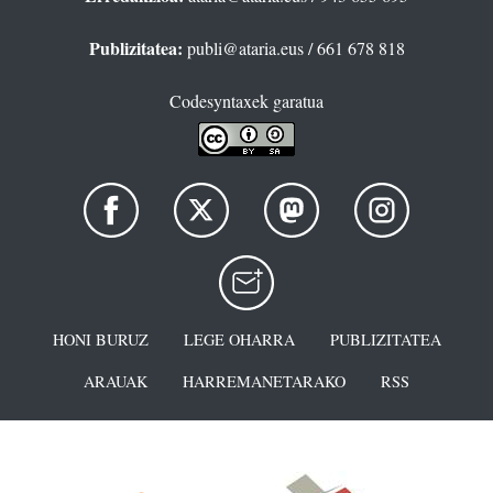
Publizitatea:
publi@ataria.eus
/ 661 678 818
Codesyntaxek garatua
HONI BURUZ
LEGE OHARRA
PUBLIZITATEA
ARAUAK
HARREMANETARAKO
RSS