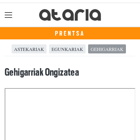
PRENTSA
ASTEKARIAK
EGUNKARIAK
GEHIGARRIAK
Gehigarriak Ongizatea