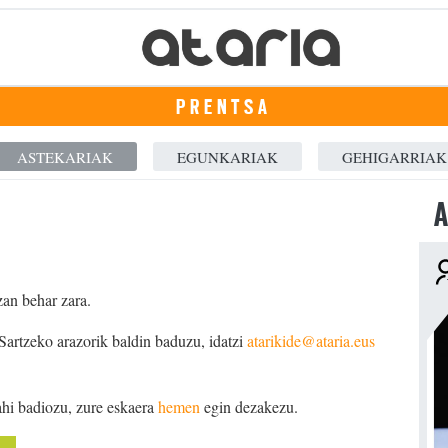
PRENTSA
ASTEKARIAK
EGUNKARIAK
GEHIGARRIAK
A
zan behar zara.
 Sartzeko arazorik baldin baduzu, idatzi
atarikide@ataria.eus
ahi badiozu, zure eskaera
hemen
egin dezakezu.