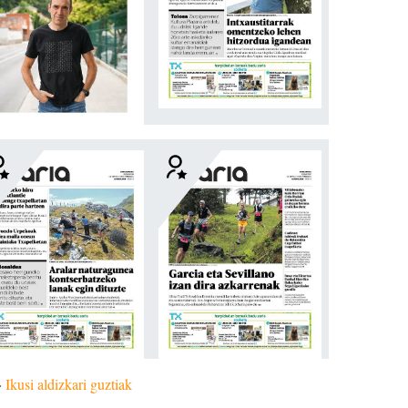
»
Ikusi aldizkari guztiak