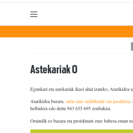
Astekariak 0
Egunkari eta astekariak ikusi ahal izateko, Atarikidea i
Atarikidea bazara,
sartu zure erabiltzaile eta pasahitza
.
helbidera edo deitu 943 655 695 zenbakira.
Oraindik ez bazara eta proiektuari zure babesa eman n