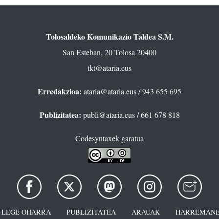
Tolosaldeko Komunikazio Taldea S.M.
San Esteban, 20 Tolosa 20400
tkt@ataria.eus
Erredakzioa:
ataria@ataria.eus
/ 943 655 695
Publizitatea:
publi@ataria.eus
/ 661 678 818
Codesyntaxek garatua
LEGE OHARRA
PUBLIZITATEA
ARAUAK
HARREMANE