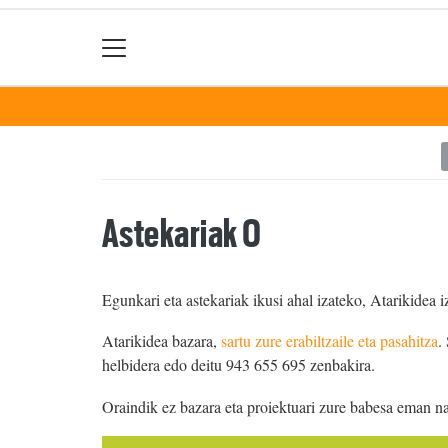
Astekariak 0
Egunkari eta astekariak ikusi ahal izateko, Atarikidea i
Atarikidea bazara,
sartu zure erabiltzaile eta pasahitza
.
helbidera edo deitu 943 655 695 zenbakira.
Oraindik ez bazara eta proiektuari zure babesa eman n