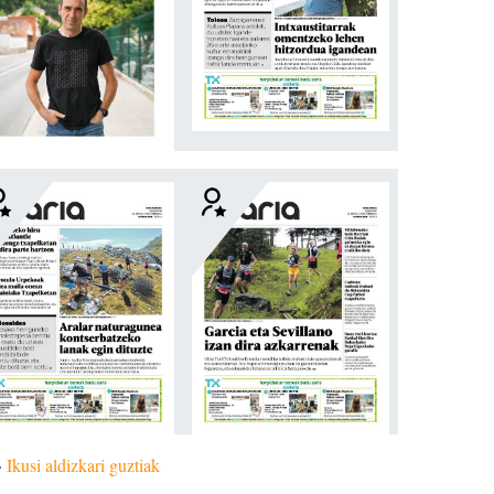
»
Ikusi aldizkari guztiak