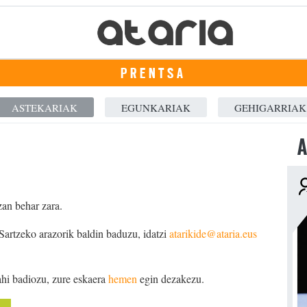
PRENTSA
ASTEKARIAK
EGUNKARIAK
GEHIGARRIAK
A
zan behar zara.
 Sartzeko arazorik baldin baduzu, idatzi
atarikide@ataria.eus
ahi badiozu, zure eskaera
hemen
egin dezakezu.