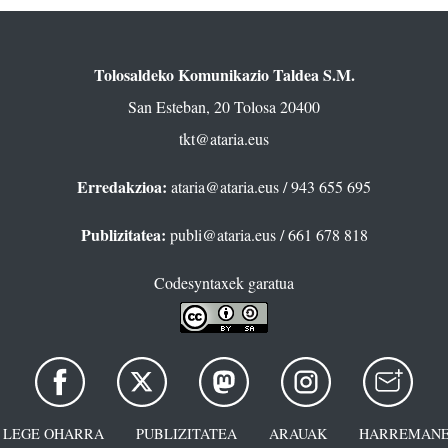
Tolosaldeko Komunikazio Taldea S.M.
San Esteban, 20 Tolosa 20400
tkt@ataria.eus
Erredakzioa:
ataria@ataria.eus
/ 943 655 695
Publizitatea:
publi@ataria.eus
/ 661 678 818
Codesyntaxek garatua
LEGE OHARRA
PUBLIZITATEA
ARAUAK
HARREMANE