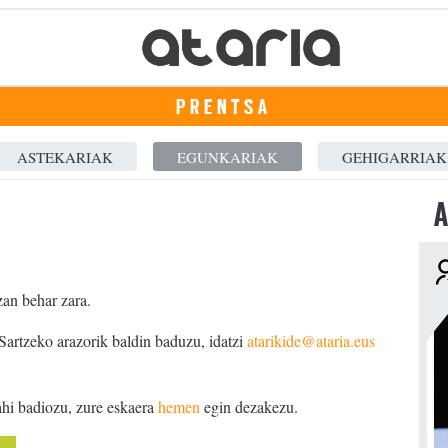
PRENTSA
ASTEKARIAK
EGUNKARIAK
GEHIGARRIAK
A
zan behar zara.
 Sartzeko arazorik baldin baduzu, idatzi
atarikide@ataria.eus
ahi badiozu, zure eskaera
hemen
egin dezakezu.