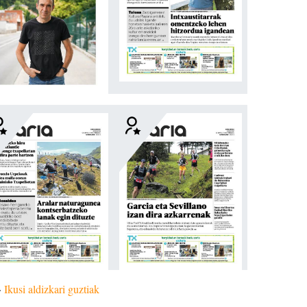
»
Ikusi aldizkari guztiak