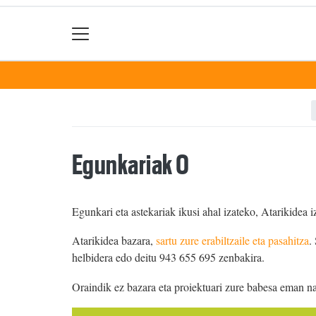
Egunkariak 0
Egunkari eta astekariak ikusi ahal izateko, Atarikidea i
Atarikidea bazara,
sartu zure erabiltzaile eta pasahitza
.
helbidera edo deitu 943 655 695 zenbakira.
Oraindik ez bazara eta proiektuari zure babesa eman n