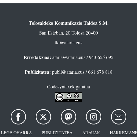
Tolosaldeko Komunikazio Taldea S.M.
San Esteban, 20 Tolosa 20400
tkt@ataria.eus
Erredakzioa:
ataria@ataria.eus
/ 943 655 695
Publizitatea:
publi@ataria.eus
/ 661 678 818
Codesyntaxek garatua
LEGE OHARRA
PUBLIZITATEA
ARAUAK
HARREMANE