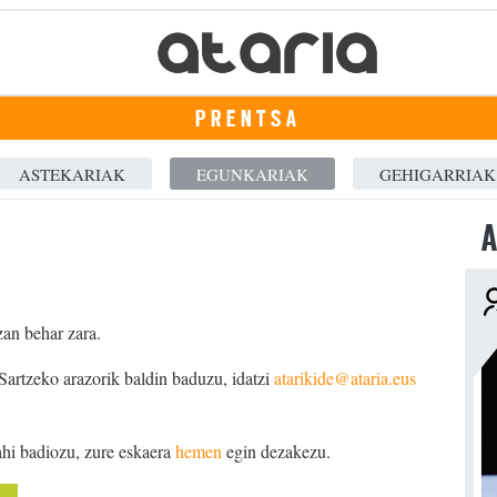
PRENTSA
ASTEKARIAK
EGUNKARIAK
GEHIGARRIAK
A
zan behar zara.
 Sartzeko arazorik baldin baduzu, idatzi
atarikide@ataria.eus
ahi badiozu, zure eskaera
hemen
egin dezakezu.