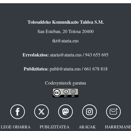
Tolosaldeko Komunikazio Taldea S.M.
San Esteban, 20 Tolosa 20400
tkt@ataria.eus
Erredakzioa:
ataria@ataria.eus
/ 943 655 695
Publizitatea:
publi@ataria.eus
/ 661 678 818
Codesyntaxek garatua
LEGE OHARRA
PUBLIZITATEA
ARAUAK
HARREMANE