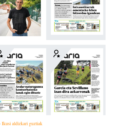
»
Ikusi aldizkari guztiak