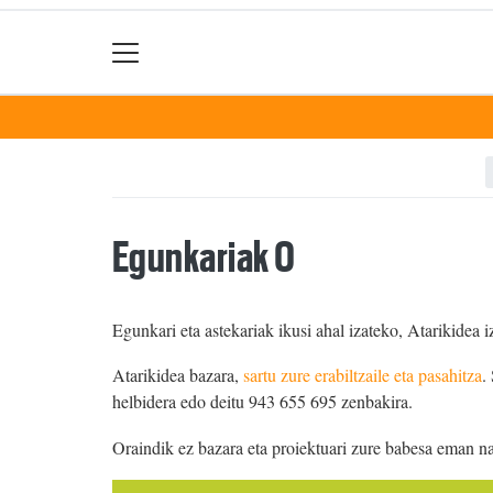
Egunkariak 0
Egunkari eta astekariak ikusi ahal izateko, Atarikidea i
Atarikidea bazara,
sartu zure erabiltzaile eta pasahitza
.
helbidera edo deitu 943 655 695 zenbakira.
Oraindik ez bazara eta proiektuari zure babesa eman n