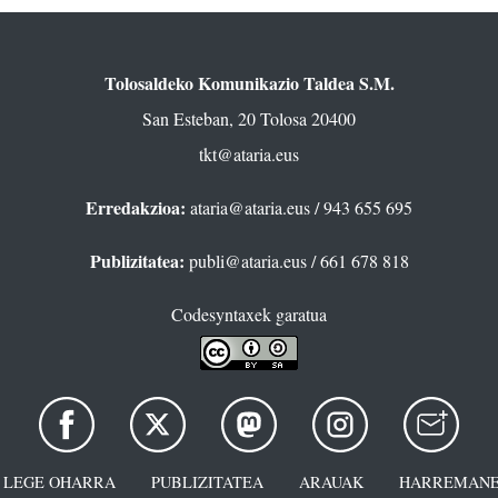
Tolosaldeko Komunikazio Taldea S.M.
San Esteban, 20 Tolosa 20400
tkt@ataria.eus
Erredakzioa:
ataria@ataria.eus
/ 943 655 695
Publizitatea:
publi@ataria.eus
/ 661 678 818
Codesyntaxek garatua
LEGE OHARRA
PUBLIZITATEA
ARAUAK
HARREMANE