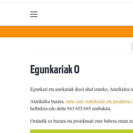
Egunkariak 0
Egunkari eta astekariak ikusi ahal izateko, Atarikidea i
Atarikidea bazara,
sartu zure erabiltzaile eta pasahitza
.
helbidera edo deitu 943 655 695 zenbakira.
Oraindik ez bazara eta proiektuari zure babesa eman n