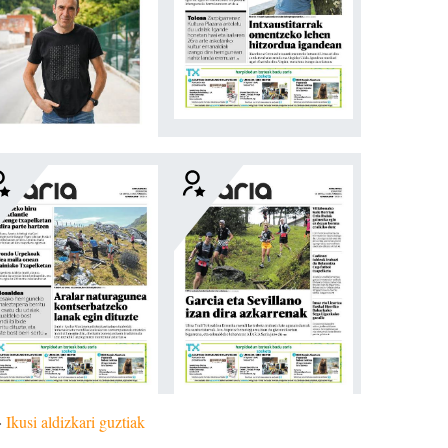
»
Ikusi aldizkari guztiak