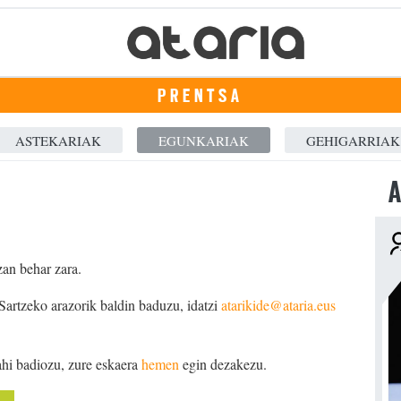
PRENTSA
ASTEKARIAK
EGUNKARIAK
GEHIGARRIAK
A
zan behar zara.
 Sartzeko arazorik baldin baduzu, idatzi
atarikide@ataria.eus
ahi badiozu, zure eskaera
hemen
egin dezakezu.