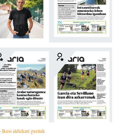
»
Ikusi aldizkari guztiak