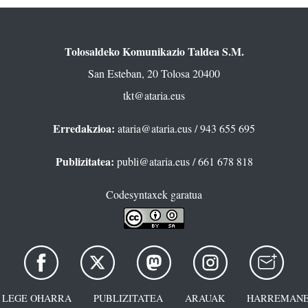
Tolosaldeko Komunikazio Taldea S.M.
San Esteban, 20 Tolosa 20400
tkt@ataria.eus
Erredakzioa:
ataria@ataria.eus
/ 943 655 695
Publizitatea:
publi@ataria.eus
/ 661 678 818
Codesyntaxek garatua
LEGE OHARRA
PUBLIZITATEA
ARAUAK
HARREMANE