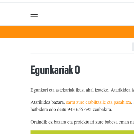
Egunkariak 0
Egunkari eta astekariak ikusi ahal izateko, Atarikidea i
Atarikidea bazara,
sartu zure erabiltzaile eta pasahitza
.
helbidera edo deitu 943 655 695 zenbakira.
Oraindik ez bazara eta proiektuari zure babesa eman n