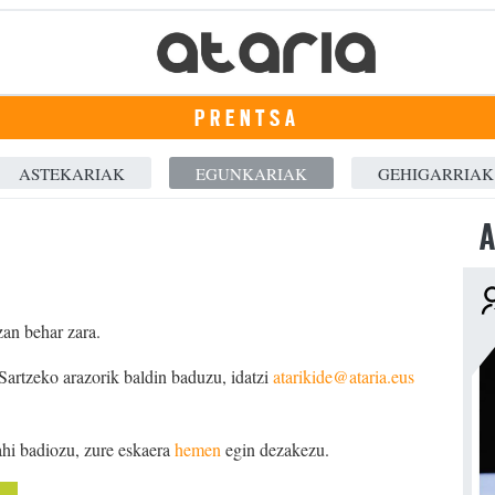
PRENTSA
ASTEKARIAK
EGUNKARIAK
GEHIGARRIAK
A
zan behar zara.
 Sartzeko arazorik baldin baduzu, idatzi
atarikide@ataria.eus
ahi badiozu, zure eskaera
hemen
egin dezakezu.