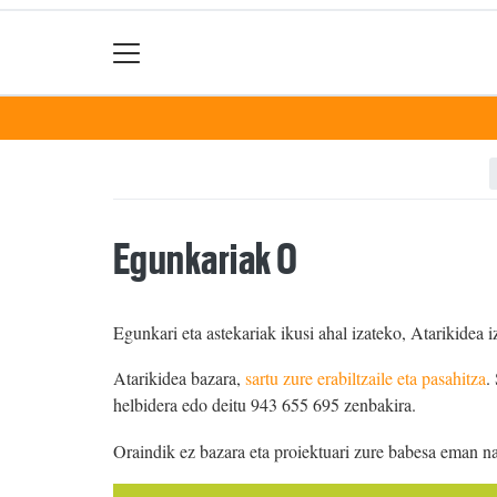
Egunkariak 0
Egunkari eta astekariak ikusi ahal izateko, Atarikidea i
Atarikidea bazara,
sartu zure erabiltzaile eta pasahitza
.
helbidera edo deitu 943 655 695 zenbakira.
Oraindik ez bazara eta proiektuari zure babesa eman n