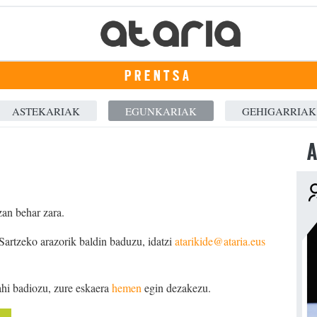
PRENTSA
ASTEKARIAK
EGUNKARIAK
GEHIGARRIAK
A
zan behar zara.
 Sartzeko arazorik baldin baduzu, idatzi
atarikide@ataria.eus
ahi badiozu, zure eskaera
hemen
egin dezakezu.