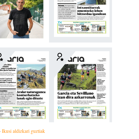
»
Ikusi aldizkari guztiak