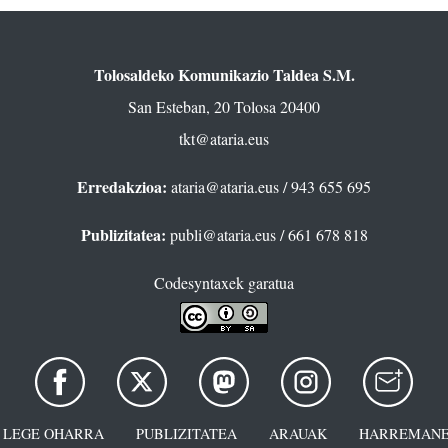
Tolosaldeko Komunikazio Taldea S.M.
San Esteban, 20 Tolosa 20400
tkt@ataria.eus
Erredakzioa:
ataria@ataria.eus
/ 943 655 695
Publizitatea:
publi@ataria.eus
/ 661 678 818
Codesyntaxek garatua
LEGE OHARRA
PUBLIZITATEA
ARAUAK
HARREMANE