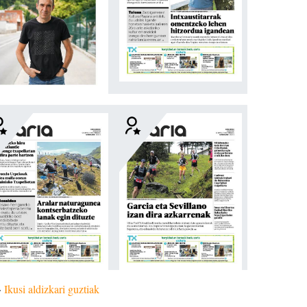
»
Ikusi aldizkari guztiak