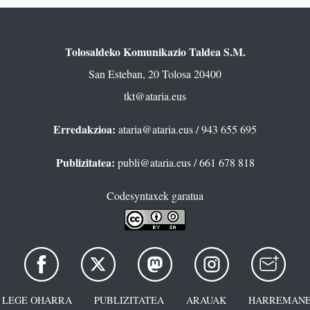
Tolosaldeko Komunikazio Taldea S.M.
San Esteban, 20 Tolosa 20400
tkt@ataria.eus
Erredakzioa:
ataria@ataria.eus
/ 943 655 695
Publizitatea:
publi@ataria.eus
/ 661 678 818
Codesyntaxek garatua
LEGE OHARRA
PUBLIZITATEA
ARAUAK
HARREMANE