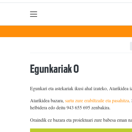
Egunkariak 0
Egunkari eta astekariak ikusi ahal izateko, Atarikidea i
Atarikidea bazara,
sartu zure erabiltzaile eta pasahitza
.
helbidera edo deitu 943 655 695 zenbakira.
Oraindik ez bazara eta proiektuari zure babesa eman n