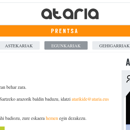
PRENTSA
ASTEKARIAK
EGUNKARIAK
GEHIGARRIAK
A
zan behar zara.
 Sartzeko arazorik baldin baduzu, idatzi
atarikide@ataria.eus
ahi badiozu, zure eskaera
hemen
egin dezakezu.