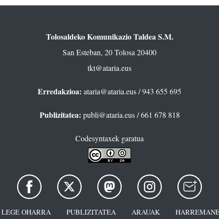
Tolosaldeko Komunikazio Taldea S.M.
San Esteban, 20 Tolosa 20400
tkt@ataria.eus
Erredakzioa:
ataria@ataria.eus
/ 943 655 695
Publizitatea:
publi@ataria.eus
/ 661 678 818
Codesyntaxek garatua
LEGE OHARRA
PUBLIZITATEA
ARAUAK
HARREMANE