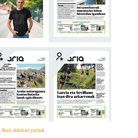
»
Ikusi aldizkari guztiak