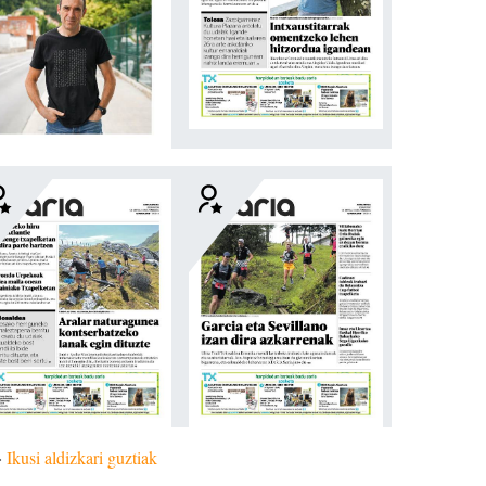
»
Ikusi aldizkari guztiak