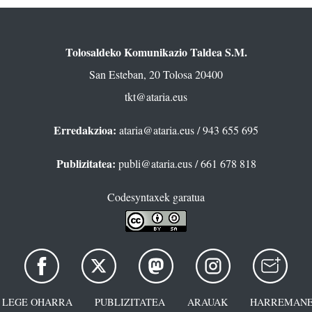
Tolosaldeko Komunikazio Taldea S.M.
San Esteban, 20 Tolosa 20400
tkt@ataria.eus
Erredakzioa:
ataria@ataria.eus
/ 943 655 695
Publizitatea:
publi@ataria.eus
/ 661 678 818
Codesyntaxek garatua
LEGE OHARRA
PUBLIZITATEA
ARAUAK
HARREMANE