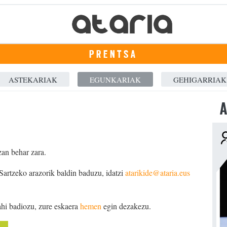
PRENTSA
ASTEKARIAK
EGUNKARIAK
GEHIGARRIAK
A
zan behar zara.
 Sartzeko arazorik baldin baduzu, idatzi
atarikide@ataria.eus
ahi badiozu, zure eskaera
hemen
egin dezakezu.