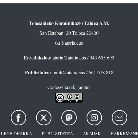
Tolosaldeko Komunikazio Taldea S.M.
San Esteban, 20 Tolosa 20400
tkt@ataria.eus
Erredakzioa:
ataria@ataria.eus
/ 943 655 695
Publizitatea:
publi@ataria.eus
/ 661 678 818
Codesyntaxek garatua
LEGE OHARRA
PUBLIZITATEA
ARAUAK
HARREMANE