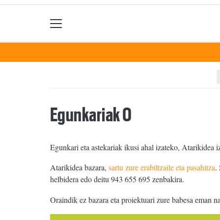
Egunkariak 0
Egunkari eta astekariak ikusi ahal izateko, Atarikidea i
Atarikidea bazara,
sartu zure erabiltzaile eta pasahitza
.
helbidera edo deitu 943 655 695 zenbakira.
Oraindik ez bazara eta proiektuari zure babesa eman n