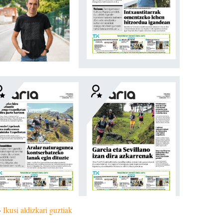
»
Ikusi aldizkari guztiak