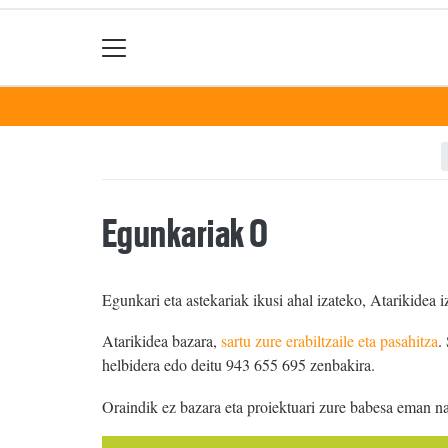
Egunkariak 0
Egunkari eta astekariak ikusi ahal izateko, Atarikidea i
Atarikidea bazara,
sartu zure erabiltzaile eta pasahitza
.
helbidera edo deitu 943 655 695 zenbakira.
Oraindik ez bazara eta proiektuari zure babesa eman n