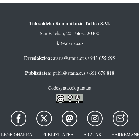
Tolosaldeko Komunikazio Taldea S.M.
San Esteban, 20 Tolosa 20400
tkt@ataria.eus
Erredakzioa:
ataria@ataria.eus
/ 943 655 695
Publizitatea:
publi@ataria.eus
/ 661 678 818
Codesyntaxek garatua
LEGE OHARRA
PUBLIZITATEA
ARAUAK
HARREMANE