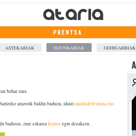
PRENTSA
ASTEKARIAK
EGUNKARIAK
GEHIGARRIAK
A
zan behar zara.
 Sartzeko arazorik baldin baduzu, idatzi
atarikide@ataria.eus
ahi badiozu, zure eskaera
hemen
egin dezakezu.