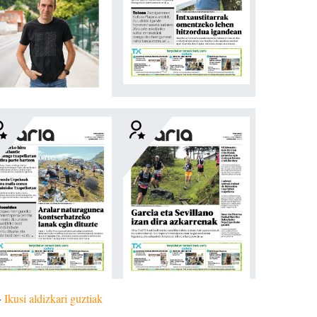
»
Ikusi aldizkari guztiak