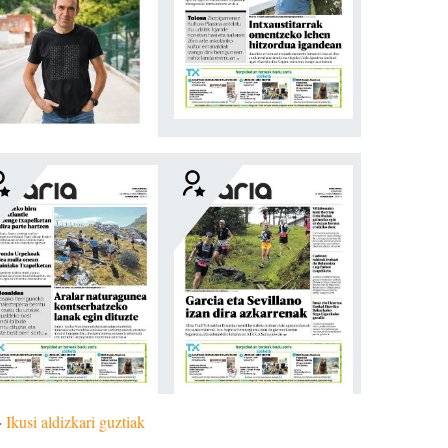
»
Ikusi aldizkari guztiak