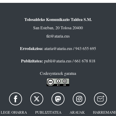
Tolosaldeko Komunikazio Taldea S.M.
San Esteban, 20 Tolosa 20400
tkt@ataria.eus
Erredakzioa:
ataria@ataria.eus
/ 943 655 695
Publizitatea:
publi@ataria.eus
/ 661 678 818
Codesyntaxek garatua
LEGE OHARRA
PUBLIZITATEA
ARAUAK
HARREMANE