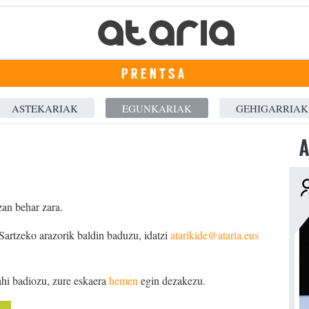
PRENTSA
ASTEKARIAK
EGUNKARIAK
GEHIGARRIAK
A
zan behar zara.
 Sartzeko arazorik baldin baduzu, idatzi
atarikide@ataria.eus
ahi badiozu, zure eskaera
hemen
egin dezakezu.