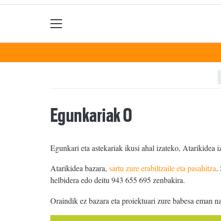
Egunkariak 0
Egunkari eta astekariak ikusi ahal izateko, Atarikidea i
Atarikidea bazara,
sartu zure erabiltzaile eta pasahitza
.
helbidera edo deitu 943 655 695 zenbakira.
Oraindik ez bazara eta proiektuari zure babesa eman n