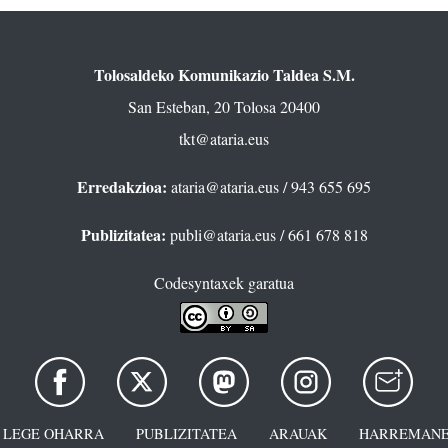
Tolosaldeko Komunikazio Taldea S.M.
San Esteban, 20 Tolosa 20400
tkt@ataria.eus
Erredakzioa:
ataria@ataria.eus
/ 943 655 695
Publizitatea:
publi@ataria.eus
/ 661 678 818
Codesyntaxek garatua
LEGE OHARRA
PUBLIZITATEA
ARAUAK
HARREMANE