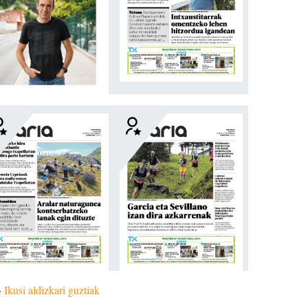
»
Ikusi aldizkari guztiak