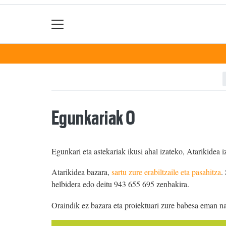
Egunkariak 0
Egunkari eta astekariak ikusi ahal izateko, Atarikidea i
Atarikidea bazara,
sartu zure erabiltzaile eta pasahitza
.
helbidera edo deitu 943 655 695 zenbakira.
Oraindik ez bazara eta proiektuari zure babesa eman n