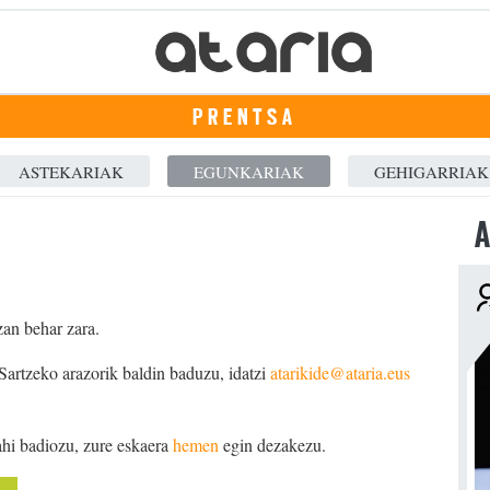
PRENTSA
ASTEKARIAK
EGUNKARIAK
GEHIGARRIAK
A
zan behar zara.
 Sartzeko arazorik baldin baduzu, idatzi
atarikide@ataria.eus
ahi badiozu, zure eskaera
hemen
egin dezakezu.