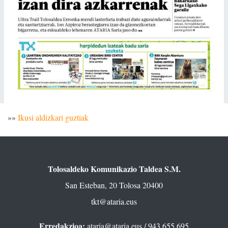
»»
Ikusi aldizkari guztiak
Tolosaldeko Komunikazio Taldea S.M.
San Esteban, 20 Tolosa 20400
tkt@ataria.eus
Erredakzioa:
ataria@ataria.eus
/ 943 655 695