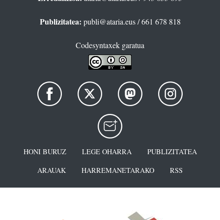
Publizitatea:
publi@ataria.eus
/ 661 678 818
Codesyntaxek garatua
HONI BURUZ
LEGE OHARRA
PUBLIZITATEA
ARAUAK
HARREMANETARAKO
RSS