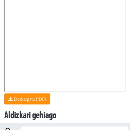
Deskargatu PDFa
Aldizkari gehiago