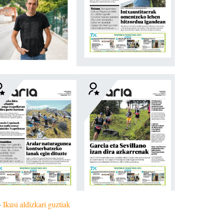
»
Ikusi aldizkari guztiak