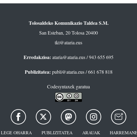
Tolosaldeko Komunikazio Taldea S.M.
San Esteban, 20 Tolosa 20400
tkt@ataria.eus
Erredakzioa:
ataria@ataria.eus
/ 943 655 695
Publizitatea:
publi@ataria.eus
/ 661 678 818
Codesyntaxek garatua
LEGE OHARRA
PUBLIZITATEA
ARAUAK
HARREMANE