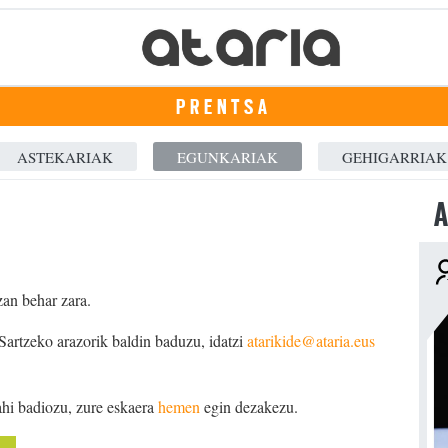
PRENTSA
ASTEKARIAK
EGUNKARIAK
GEHIGARRIAK
A
zan behar zara.
 Sartzeko arazorik baldin baduzu, idatzi
atarikide@ataria.eus
ahi badiozu, zure eskaera
hemen
egin dezakezu.