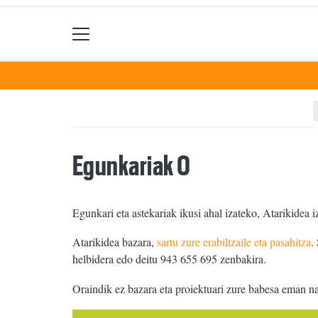
Egunkariak 0
Egunkari eta astekariak ikusi ahal izateko, Atarikidea i
Atarikidea bazara,
sartu zure erabiltzaile eta pasahitza
.
helbidera edo deitu 943 655 695 zenbakira.
Oraindik ez bazara eta proiektuari zure babesa eman n