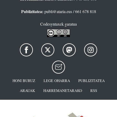
Publizitatea:
publi@ataria.eus
/ 661 678 818
Codesyntaxek garatua
HONI BURUZ
LEGE OHARRA
PUBLIZITATEA
ARAUAK
HARREMANETARAKO
RSS