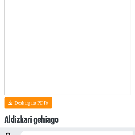
Deskargatu PDFa
Aldizkari gehiago