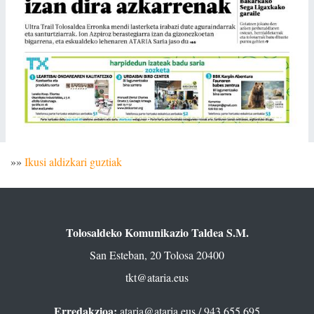
»»
Ikusi aldizkari guztiak
Tolosaldeko Komunikazio Taldea S.M.
San Esteban, 20 Tolosa 20400
tkt@ataria.eus
Erredakzioa:
ataria@ataria.eus
/ 943 655 695