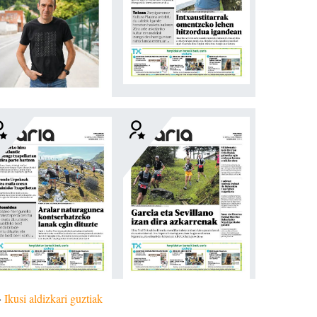
»
Ikusi aldizkari guztiak