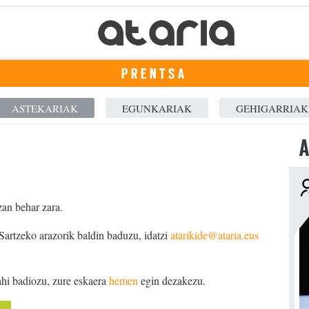
PRENTSA
ASTEKARIAK
EGUNKARIAK
GEHIGARRIAK
A
zan behar zara.
 Sartzeko arazorik baldin baduzu, idatzi
atarikide@ataria.eus
ahi badiozu, zure eskaera
hemen
egin dezakezu.