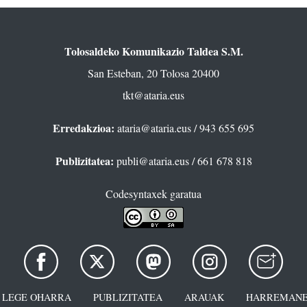
Tolosaldeko Komunikazio Taldea S.M.
San Esteban, 20 Tolosa 20400
tkt@ataria.eus
Erredakzioa:
ataria@ataria.eus
/ 943 655 695
Publizitatea:
publi@ataria.eus
/ 661 678 818
Codesyntaxek garatua
LEGE OHARRA
PUBLIZITATEA
ARAUAK
HARREMANE