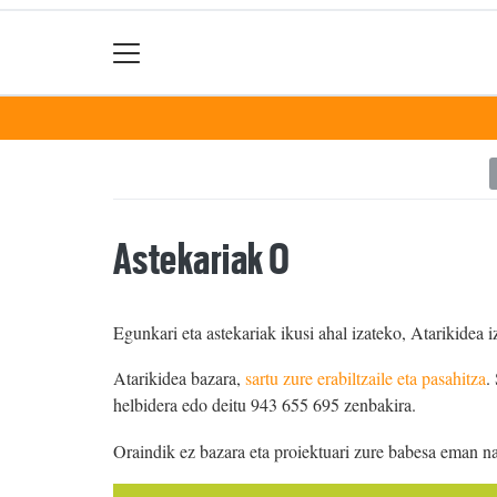
Astekariak 0
Egunkari eta astekariak ikusi ahal izateko, Atarikidea i
Atarikidea bazara,
sartu zure erabiltzaile eta pasahitza
.
helbidera edo deitu 943 655 695 zenbakira.
Oraindik ez bazara eta proiektuari zure babesa eman n