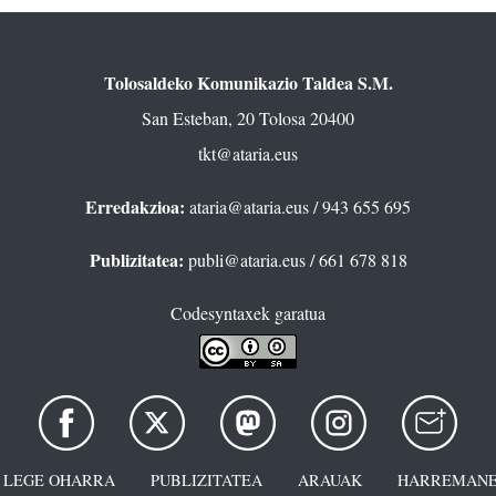
Tolosaldeko Komunikazio Taldea S.M.
San Esteban, 20 Tolosa 20400
tkt@ataria.eus
Erredakzioa:
ataria@ataria.eus
/ 943 655 695
Publizitatea:
publi@ataria.eus
/ 661 678 818
Codesyntaxek garatua
LEGE OHARRA
PUBLIZITATEA
ARAUAK
HARREMANE