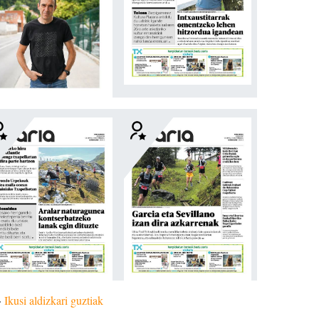
»
Ikusi aldizkari guztiak