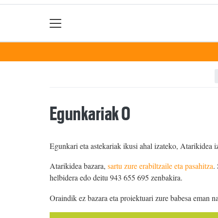
Egunkariak 0
Egunkari eta astekariak ikusi ahal izateko, Atarikidea i
Atarikidea bazara,
sartu zure erabiltzaile eta pasahitza
.
helbidera edo deitu 943 655 695 zenbakira.
Oraindik ez bazara eta proiektuari zure babesa eman n