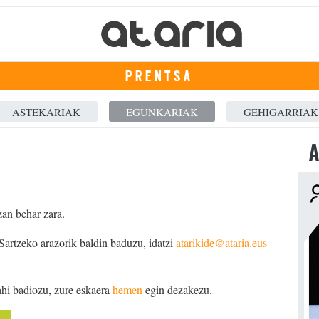
PRENTSA
ASTEKARIAK
EGUNKARIAK
GEHIGARRIAK
A
zan behar zara.
 Sartzeko arazorik baldin baduzu, idatzi
atarikide@ataria.eus
ahi badiozu, zure eskaera
hemen
egin dezakezu.