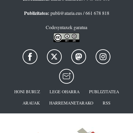
Publizitatea:
publi@ataria.eus
/ 661 678 818
Codesyntaxek garatua
HONI BURUZ
LEGE OHARRA
PUBLIZITATEA
ARAUAK
HARREMANETARAKO
RSS