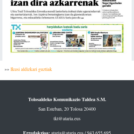
»»
Ikusi aldizkari guztiak
Tolosaldeko Komunikazio Taldea S.M.
San Esteban, 20 Tolosa 20400
tkt@ataria.eus
Erredakzioa:
ataria@ataria.eus
/ 943 655 695