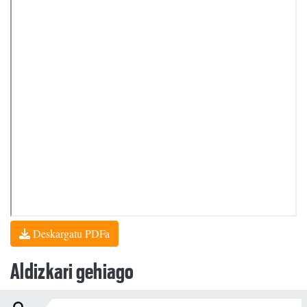
Deskargatu PDFa
Aldizkari gehiago