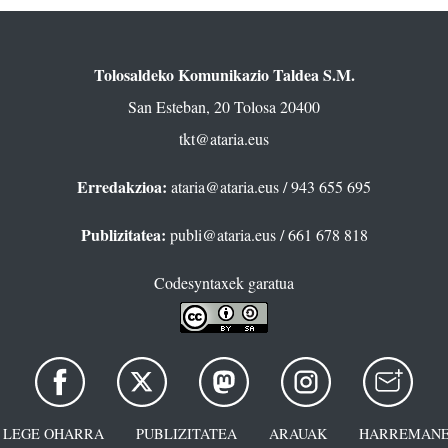
Tolosaldeko Komunikazio Taldea S.M.
San Esteban, 20 Tolosa 20400
tkt@ataria.eus
Erredakzioa:
ataria@ataria.eus
/ 943 655 695
Publizitatea:
publi@ataria.eus
/ 661 678 818
Codesyntaxek garatua
LEGE OHARRA
PUBLIZITATEA
ARAUAK
HARREMANE