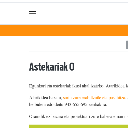
Astekariak 0
Egunkari eta astekariak ikusi ahal izateko, Atarikidea i
Atarikidea bazara,
sartu zure erabiltzaile eta pasahitza
.
helbidera edo deitu 943 655 695 zenbakira.
Oraindik ez bazara eta proiektuari zure babesa eman n