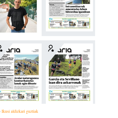
»
Ikusi aldizkari guztiak