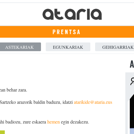
PRENTSA
ASTEKARIAK
EGUNKARIAK
GEHIGARRIAK
A
zan behar zara.
 Sartzeko arazorik baldin baduzu, idatzi
atarikide@ataria.eus
ahi badiozu, zure eskaera
hemen
egin dezakezu.