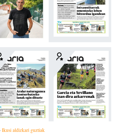
»
Ikusi aldizkari guztiak