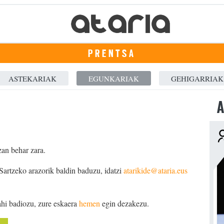
PRENTSA
ASTEKARIAK
EGUNKARIAK
GEHIGARRIAK
A
zan behar zara.
 Sartzeko arazorik baldin baduzu, idatzi
atarikide@ataria.eus
ahi badiozu, zure eskaera
hemen
egin dezakezu.