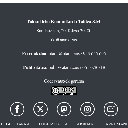
Tolosaldeko Komunikazio Taldea S.M.
San Esteban, 20 Tolosa 20400
tkt@ataria.eus
Erredakzioa:
ataria@ataria.eus
/ 943 655 695
Publizitatea:
publi@ataria.eus
/ 661 678 818
Codesyntaxek garatua
LEGE OHARRA
PUBLIZITATEA
ARAUAK
HARREMANE