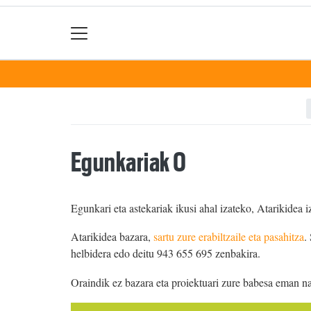
Egunkariak 0
Egunkari eta astekariak ikusi ahal izateko, Atarikidea i
Atarikidea bazara,
sartu zure erabiltzaile eta pasahitza
.
helbidera edo deitu 943 655 695 zenbakira.
Oraindik ez bazara eta proiektuari zure babesa eman n