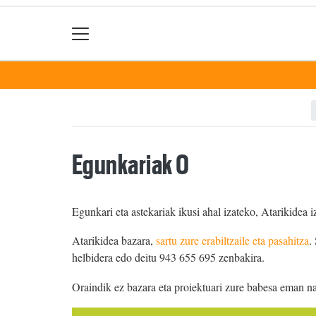
Egunkariak 0
Egunkari eta astekariak ikusi ahal izateko, Atarikidea i
Atarikidea bazara,
sartu zure erabiltzaile eta pasahitza
.
helbidera edo deitu 943 655 695 zenbakira.
Oraindik ez bazara eta proiektuari zure babesa eman n