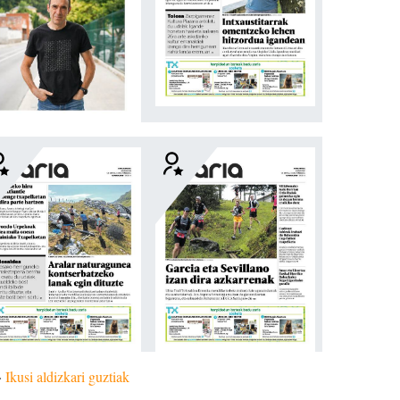
»
Ikusi aldizkari guztiak