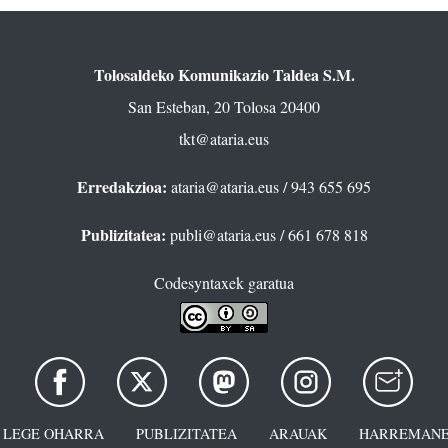
Tolosaldeko Komunikazio Taldea S.M.
San Esteban, 20 Tolosa 20400
tkt@ataria.eus
Erredakzioa:
ataria@ataria.eus
/ 943 655 695
Publizitatea:
publi@ataria.eus
/ 661 678 818
Codesyntaxek garatua
LEGE OHARRA
PUBLIZITATEA
ARAUAK
HARREMANE