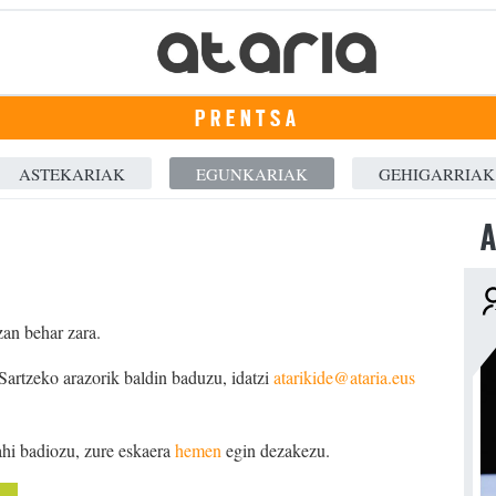
PRENTSA
ASTEKARIAK
EGUNKARIAK
GEHIGARRIAK
A
zan behar zara.
 Sartzeko arazorik baldin baduzu, idatzi
atarikide@ataria.eus
ahi badiozu, zure eskaera
hemen
egin dezakezu.