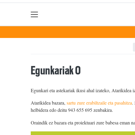
Egunkariak 0
Egunkari eta astekariak ikusi ahal izateko, Atarikidea i
Atarikidea bazara,
sartu zure erabiltzaile eta pasahitza
.
helbidera edo deitu 943 655 695 zenbakira.
Oraindik ez bazara eta proiektuari zure babesa eman n