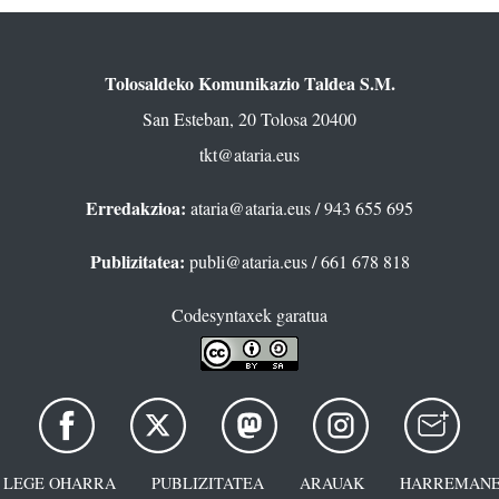
Tolosaldeko Komunikazio Taldea S.M.
San Esteban, 20 Tolosa 20400
tkt@ataria.eus
Erredakzioa:
ataria@ataria.eus
/ 943 655 695
Publizitatea:
publi@ataria.eus
/ 661 678 818
Codesyntaxek garatua
LEGE OHARRA
PUBLIZITATEA
ARAUAK
HARREMANE