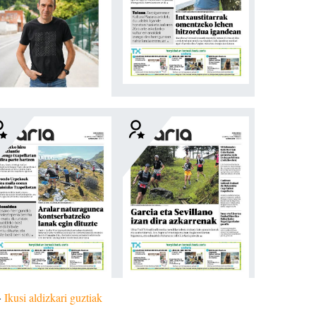
»
Ikusi aldizkari guztiak