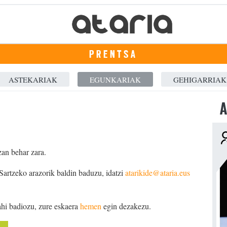
PRENTSA
ASTEKARIAK
EGUNKARIAK
GEHIGARRIAK
A
zan behar zara.
 Sartzeko arazorik baldin baduzu, idatzi
atarikide@ataria.eus
ahi badiozu, zure eskaera
hemen
egin dezakezu.