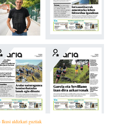
»
Ikusi aldizkari guztiak