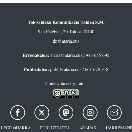
Tolosaldeko Komunikazio Taldea S.M.
San Esteban, 20 Tolosa 20400
tkt@ataria.eus
Erredakzioa:
ataria@ataria.eus
/ 943 655 695
Publizitatea:
publi@ataria.eus
/ 661 678 818
Codesyntaxek garatua
LEGE OHARRA
PUBLIZITATEA
ARAUAK
HARREMANE