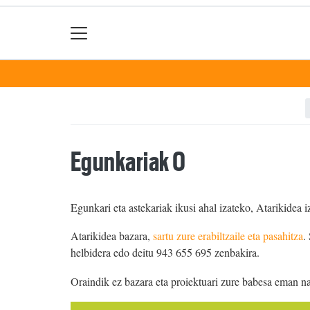
Egunkariak 0
Egunkari eta astekariak ikusi ahal izateko, Atarikidea i
Atarikidea bazara,
sartu zure erabiltzaile eta pasahitza
.
helbidera edo deitu 943 655 695 zenbakira.
Oraindik ez bazara eta proiektuari zure babesa eman n