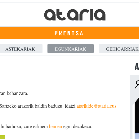
PRENTSA
ASTEKARIAK
EGUNKARIAK
GEHIGARRIAK
A
zan behar zara.
 Sartzeko arazorik baldin baduzu, idatzi
atarikide@ataria.eus
ahi badiozu, zure eskaera
hemen
egin dezakezu.