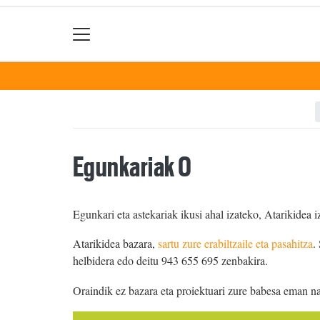
Egunkariak 0
Egunkari eta astekariak ikusi ahal izateko, Atarikidea i
Atarikidea bazara,
sartu zure erabiltzaile eta pasahitza
.
helbidera edo deitu 943 655 695 zenbakira.
Oraindik ez bazara eta proiektuari zure babesa eman n