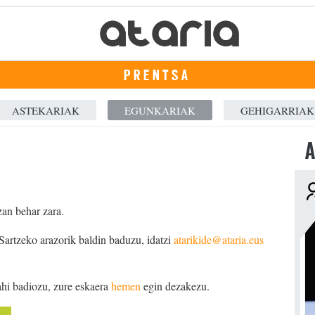
PRENTSA
ASTEKARIAK
EGUNKARIAK
GEHIGARRIAK
A
zan behar zara.
 Sartzeko arazorik baldin baduzu, idatzi
atarikide@ataria.eus
ahi badiozu, zure eskaera
hemen
egin dezakezu.