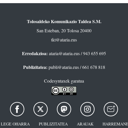
Tolosaldeko Komunikazio Taldea S.M.
San Esteban, 20 Tolosa 20400
tkt@ataria.eus
Erredakzioa:
ataria@ataria.eus
/ 943 655 695
Publizitatea:
publi@ataria.eus
/ 661 678 818
Codesyntaxek garatua
LEGE OHARRA
PUBLIZITATEA
ARAUAK
HARREMANE