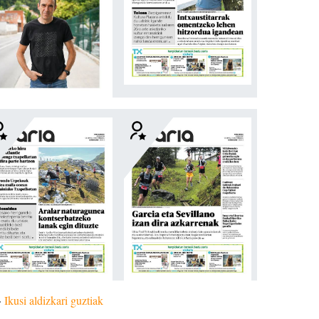
»
Ikusi aldizkari guztiak