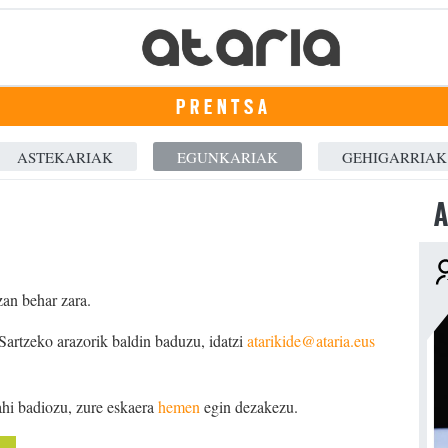
PRENTSA
ASTEKARIAK
EGUNKARIAK
GEHIGARRIAK
A
zan behar zara.
 Sartzeko arazorik baldin baduzu, idatzi
atarikide@ataria.eus
ahi badiozu, zure eskaera
hemen
egin dezakezu.