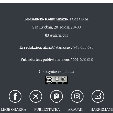
Tolosaldeko Komunikazio Taldea S.M.
San Esteban, 20 Tolosa 20400
tkt@ataria.eus
Erredakzioa:
ataria@ataria.eus
/ 943 655 695
Publizitatea:
publi@ataria.eus
/ 661 678 818
Codesyntaxek garatua
LEGE OHARRA
PUBLIZITATEA
ARAUAK
HARREMANE