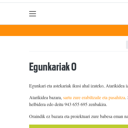
Egunkariak 0
Egunkari eta astekariak ikusi ahal izateko, Atarikidea i
Atarikidea bazara,
sartu zure erabiltzaile eta pasahitza
.
helbidera edo deitu 943 655 695 zenbakira.
Oraindik ez bazara eta proiektuari zure babesa eman n