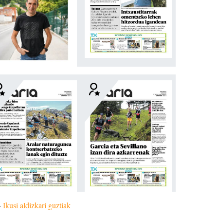
»
Ikusi aldizkari guztiak