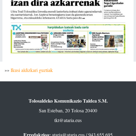
»»
Ikusi aldizkari guztiak
Tolosaldeko Komunikazio Taldea S.M.
San Esteban, 20 Tolosa 20400
tkt@ataria.eus
Erredakzioa:
ataria@ataria.eus
/ 943 655 695