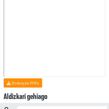
Deskargatu PDFa
Aldizkari gehiago