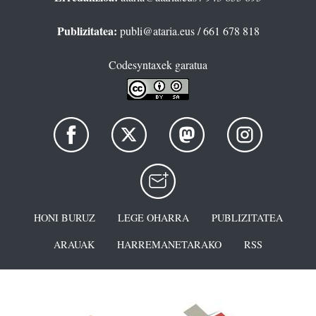
Publizitatea:
publi@ataria.eus
/ 661 678 818
Codesyntaxek garatua
HONI BURUZ
LEGE OHARRA
PUBLIZITATEA
ARAUAK
HARREMANETARAKO
RSS