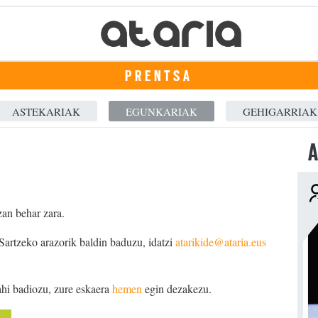
PRENTSA
ASTEKARIAK
EGUNKARIAK
GEHIGARRIAK
A
zan behar zara.
 Sartzeko arazorik baldin baduzu, idatzi
atarikide@ataria.eus
ahi badiozu, zure eskaera
hemen
egin dezakezu.