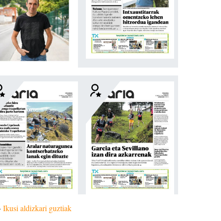
»
Ikusi aldizkari guztiak