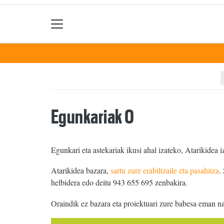
Egunkariak 0
Egunkari eta astekariak ikusi ahal izateko, Atarikidea i
Atarikidea bazara,
sartu zure erabiltzaile eta pasahitza
.
helbidera edo deitu 943 655 695 zenbakira.
Oraindik ez bazara eta proiektuari zure babesa eman n