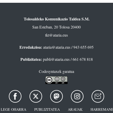
Tolosaldeko Komunikazio Taldea S.M.
San Esteban, 20 Tolosa 20400
tkt@ataria.eus
Erredakzioa:
ataria@ataria.eus
/ 943 655 695
Publizitatea:
publi@ataria.eus
/ 661 678 818
Codesyntaxek garatua
LEGE OHARRA
PUBLIZITATEA
ARAUAK
HARREMANE