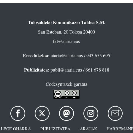
Tolosaldeko Komunikazio Taldea S.M.
San Esteban, 20 Tolosa 20400
tkt@ataria.eus
Erredakzioa:
ataria@ataria.eus
/ 943 655 695
Publizitatea:
publi@ataria.eus
/ 661 678 818
Codesyntaxek garatua
LEGE OHARRA
PUBLIZITATEA
ARAUAK
HARREMANE