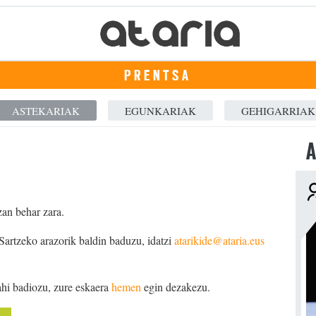
PRENTSA
ASTEKARIAK
EGUNKARIAK
GEHIGARRIAK
A
zan behar zara.
 Sartzeko arazorik baldin baduzu, idatzi
atarikide@ataria.eus
ahi badiozu, zure eskaera
hemen
egin dezakezu.