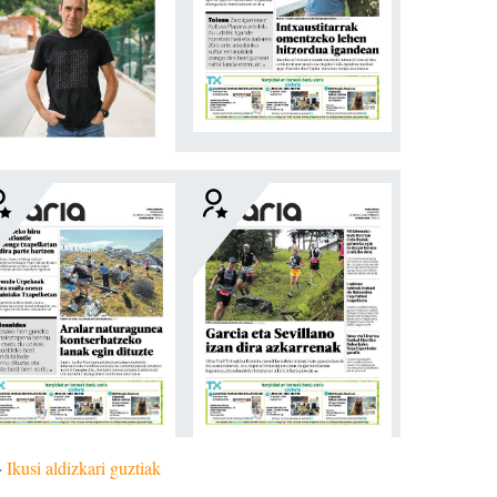
»
Ikusi aldizkari guztiak