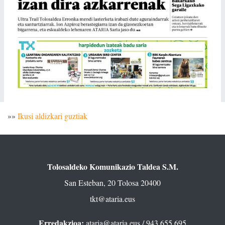
»»
Ikusi aldizkari guztiak
Tolosaldeko Komunikazio Taldea S.M.
San Esteban, 20 Tolosa 20400
tkt@ataria.eus
Erredakzioa:
ataria@ataria.eus
/ 943 655 695