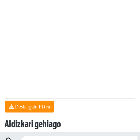
Deskargatu PDFa
Aldizkari gehiago