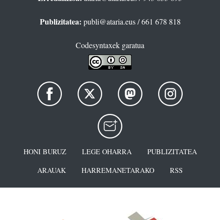
Publizitatea:
publi@ataria.eus
/ 661 678 818
Codesyntaxek garatua
HONI BURUZ
LEGE OHARRA
PUBLIZITATEA
ARAUAK
HARREMANETARAKO
RSS