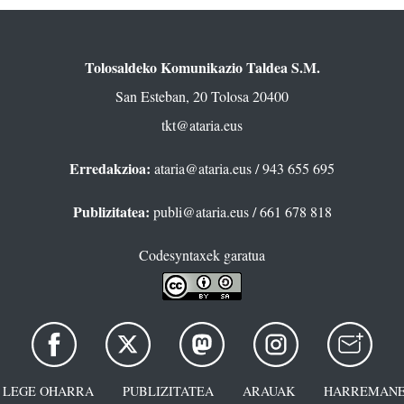
Tolosaldeko Komunikazio Taldea S.M.
San Esteban, 20 Tolosa 20400
tkt@ataria.eus
Erredakzioa:
ataria@ataria.eus
/ 943 655 695
Publizitatea:
publi@ataria.eus
/ 661 678 818
Codesyntaxek garatua
LEGE OHARRA
PUBLIZITATEA
ARAUAK
HARREMANE