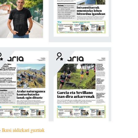
»
Ikusi aldizkari guztiak