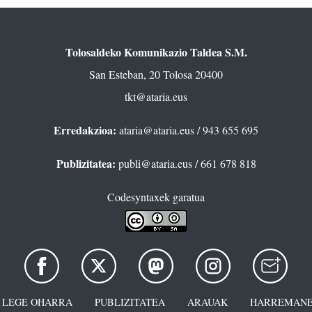
Tolosaldeko Komunikazio Taldea S.M.
San Esteban, 20 Tolosa 20400
tkt@ataria.eus
Erredakzioa:
ataria@ataria.eus
/ 943 655 695
Publizitatea:
publi@ataria.eus
/ 661 678 818
Codesyntaxek garatua
LEGE OHARRA
PUBLIZITATEA
ARAUAK
HARREMANE