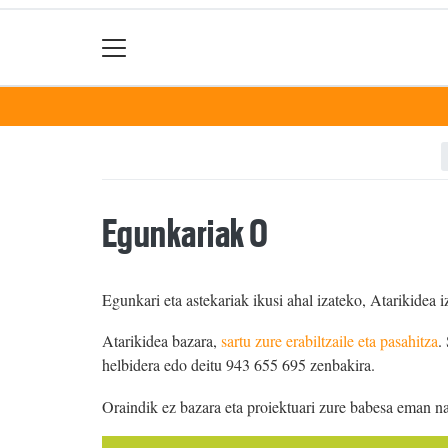
Egunkariak 0
Egunkari eta astekariak ikusi ahal izateko, Atarikidea i
Atarikidea bazara,
sartu zure erabiltzaile eta pasahitza
.
helbidera edo deitu 943 655 695 zenbakira.
Oraindik ez bazara eta proiektuari zure babesa eman n