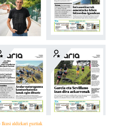
»
Ikusi aldizkari guztiak