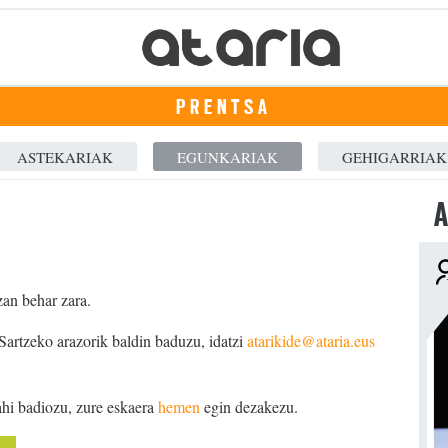
PRENTSA
ASTEKARIAK
EGUNKARIAK
GEHIGARRIAK
A
zan behar zara.
 Sartzeko arazorik baldin baduzu, idatzi
atarikide@ataria.eus
ahi badiozu, zure eskaera
hemen
egin dezakezu.