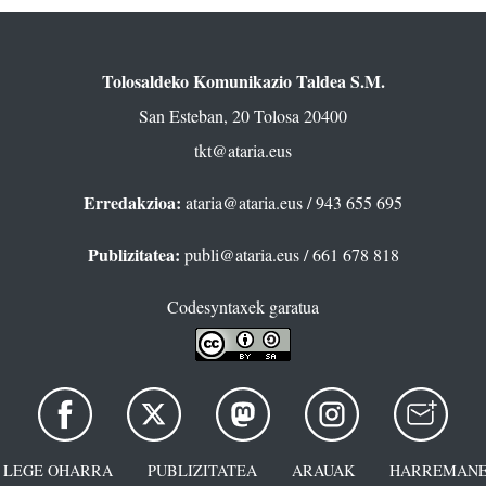
Tolosaldeko Komunikazio Taldea S.M.
San Esteban, 20 Tolosa 20400
tkt@ataria.eus
Erredakzioa:
ataria@ataria.eus
/ 943 655 695
Publizitatea:
publi@ataria.eus
/ 661 678 818
Codesyntaxek garatua
LEGE OHARRA
PUBLIZITATEA
ARAUAK
HARREMANE