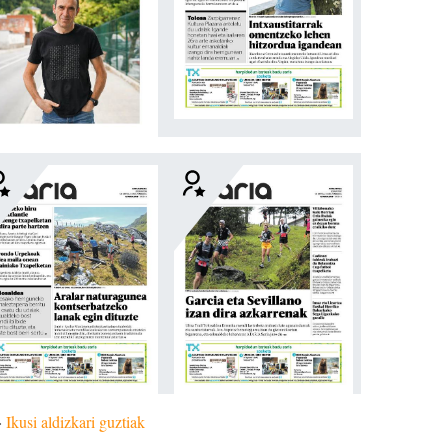
»
Ikusi aldizkari guztiak