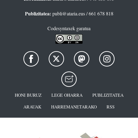
Publizitatea:
publi@ataria.eus
/ 661 678 818
Codesyntaxek garatua
HONI BURUZ
LEGE OHARRA
PUBLIZITATEA
ARAUAK
HARREMANETARAKO
RSS