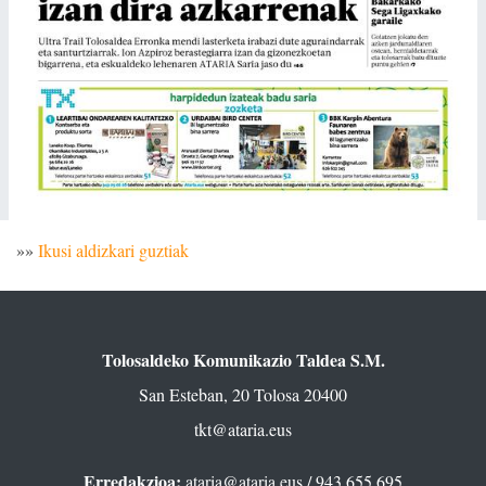
»»
Ikusi aldizkari guztiak
Tolosaldeko Komunikazio Taldea S.M.
San Esteban, 20 Tolosa 20400
tkt@ataria.eus
Erredakzioa:
ataria@ataria.eus
/ 943 655 695