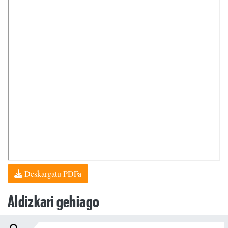
Deskargatu PDFa
Aldizkari gehiago