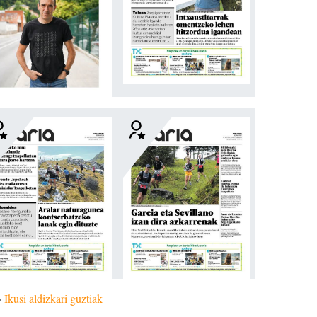
»
Ikusi aldizkari guztiak