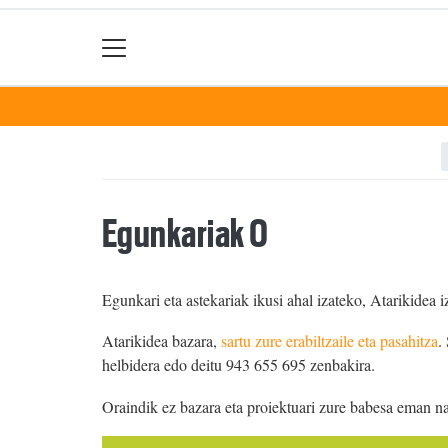
Egunkariak 0
Egunkari eta astekariak ikusi ahal izateko, Atarikidea i
Atarikidea bazara,
sartu zure erabiltzaile eta pasahitza
.
helbidera edo deitu 943 655 695 zenbakira.
Oraindik ez bazara eta proiektuari zure babesa eman n