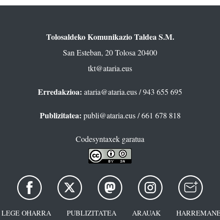
Tolosaldeko Komunikazio Taldea S.M.
San Esteban, 20 Tolosa 20400
tkt@ataria.eus
Erredakzioa:
ataria@ataria.eus
/ 943 655 695
Publizitatea:
publi@ataria.eus
/ 661 678 818
Codesyntaxek garatua
LEGE OHARRA
PUBLIZITATEA
ARAUAK
HARREMANE