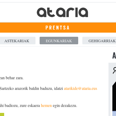
PRENTSA
ASTEKARIAK
EGUNKARIAK
GEHIGARRIAK
A
zan behar zara.
 Sartzeko arazorik baldin baduzu, idatzi
atarikide@ataria.eus
ahi badiozu, zure eskaera
hemen
egin dezakezu.