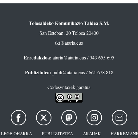
Tolosaldeko Komunikazio Taldea S.M.
San Esteban, 20 Tolosa 20400
tkt@ataria.eus
Erredakzioa:
ataria@ataria.eus
/ 943 655 695
Publizitatea:
publi@ataria.eus
/ 661 678 818
Codesyntaxek garatua
LEGE OHARRA
PUBLIZITATEA
ARAUAK
HARREMANE