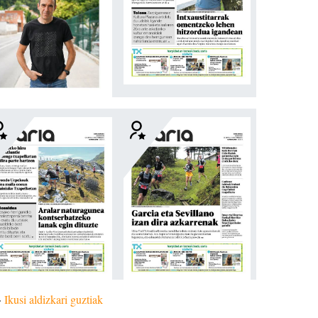
»
Ikusi aldizkari guztiak