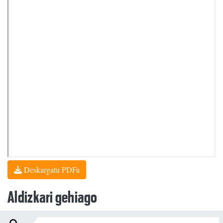
Deskargatu PDFa
Aldizkari gehiago