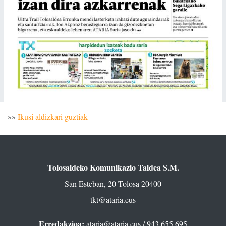
»»
Ikusi aldizkari guztiak
Tolosaldeko Komunikazio Taldea S.M.
San Esteban, 20 Tolosa 20400
tkt@ataria.eus
Erredakzioa:
ataria@ataria.eus
/ 943 655 695