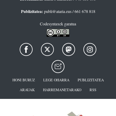
Publizitatea:
publi@ataria.eus
/ 661 678 818
Codesyntaxek garatua
HONI BURUZ
LEGE OHARRA
PUBLIZITATEA
ARAUAK
HARREMANETARAKO
RSS