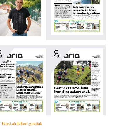
»
Ikusi aldizkari guztiak