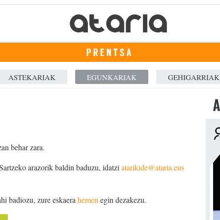
PRENTSA
ASTEKARIAK
EGUNKARIAK
GEHIGARRIAK
A
zan behar zara.
 Sartzeko arazorik baldin baduzu, idatzi
atarikide@ataria.eus
ahi badiozu, zure eskaera
hemen
egin dezakezu.