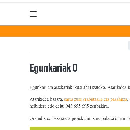
Egunkariak 0
Egunkari eta astekariak ikusi ahal izateko, Atarikidea i
Atarikidea bazara,
sartu zure erabiltzaile eta pasahitza
.
helbidera edo deitu 943 655 695 zenbakira.
Oraindik ez bazara eta proiektuari zure babesa eman n