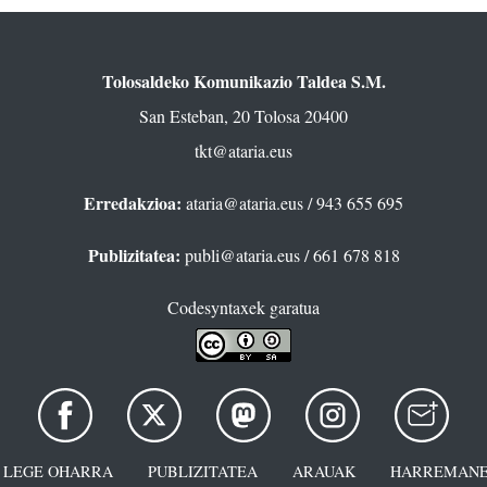
Tolosaldeko Komunikazio Taldea S.M.
San Esteban, 20 Tolosa 20400
tkt@ataria.eus
Erredakzioa:
ataria@ataria.eus
/ 943 655 695
Publizitatea:
publi@ataria.eus
/ 661 678 818
Codesyntaxek garatua
LEGE OHARRA
PUBLIZITATEA
ARAUAK
HARREMANE