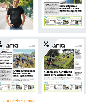
»
Ikusi aldizkari guztiak