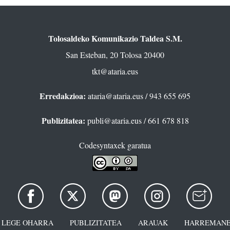
Tolosaldeko Komunikazio Taldea S.M.
San Esteban, 20 Tolosa 20400
tkt@ataria.eus
Erredakzioa:
ataria@ataria.eus
/ 943 655 695
Publizitatea:
publi@ataria.eus
/ 661 678 818
Codesyntaxek garatua
LEGE OHARRA
PUBLIZITATEA
ARAUAK
HARREMANE