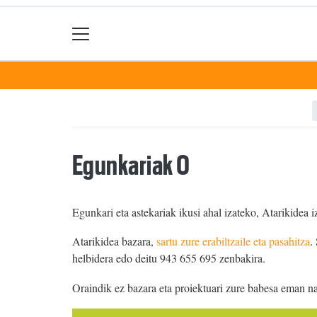
Egunkariak 0
Egunkari eta astekariak ikusi ahal izateko, Atarikidea i
Atarikidea bazara,
sartu zure erabiltzaile eta pasahitza
.
helbidera edo deitu 943 655 695 zenbakira.
Oraindik ez bazara eta proiektuari zure babesa eman n