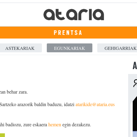
PRENTSA
ASTEKARIAK
EGUNKARIAK
GEHIGARRIAK
A
zan behar zara.
 Sartzeko arazorik baldin baduzu, idatzi
atarikide@ataria.eus
ahi badiozu, zure eskaera
hemen
egin dezakezu.