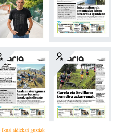
»
Ikusi aldizkari guztiak