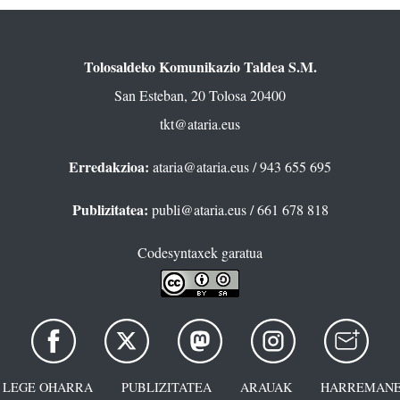
Tolosaldeko Komunikazio Taldea S.M.
San Esteban, 20 Tolosa 20400
tkt@ataria.eus
Erredakzioa:
ataria@ataria.eus
/ 943 655 695
Publizitatea:
publi@ataria.eus
/ 661 678 818
Codesyntaxek garatua
LEGE OHARRA
PUBLIZITATEA
ARAUAK
HARREMANE