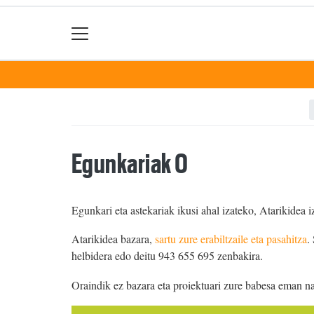
Egunkariak 0
Egunkari eta astekariak ikusi ahal izateko, Atarikidea i
Atarikidea bazara,
sartu zure erabiltzaile eta pasahitza
.
helbidera edo deitu 943 655 695 zenbakira.
Oraindik ez bazara eta proiektuari zure babesa eman n