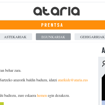
PRENTSA
ASTEKARIAK
EGUNKARIAK
GEHIGARRIAK
A
zan behar zara.
 Sartzeko arazorik baldin baduzu, idatzi
atarikide@ataria.eus
ahi badiozu, zure eskaera
hemen
egin dezakezu.