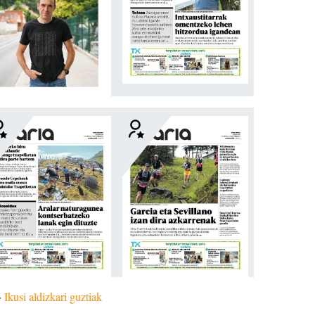
»
Ikusi aldizkari guztiak