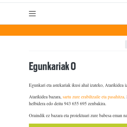
Egunkariak 0
Egunkari eta astekariak ikusi ahal izateko, Atarikidea i
Atarikidea bazara,
sartu zure erabiltzaile eta pasahitza
.
helbidera edo deitu 943 655 695 zenbakira.
Oraindik ez bazara eta proiektuari zure babesa eman n