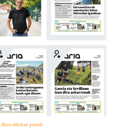
»
Ikusi aldizkari guztiak