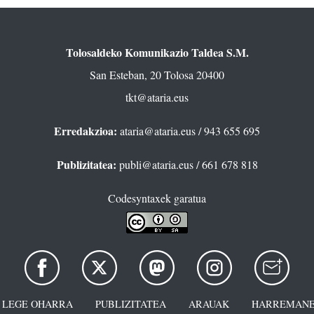
Tolosaldeko Komunikazio Taldea S.M.
San Esteban, 20 Tolosa 20400
tkt@ataria.eus
Erredakzioa:
ataria@ataria.eus
/ 943 655 695
Publizitatea:
publi@ataria.eus
/ 661 678 818
Codesyntaxek garatua
LEGE OHARRA
PUBLIZITATEA
ARAUAK
HARREMANE