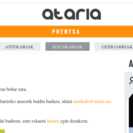
PRENTSA
ASTEKARIAK
EGUNKARIAK
GEHIGARRIAK
A
zan behar zara.
 Sartzeko arazorik baldin baduzu, idatzi
atarikide@ataria.eus
ahi badiozu, zure eskaera
hemen
egin dezakezu.