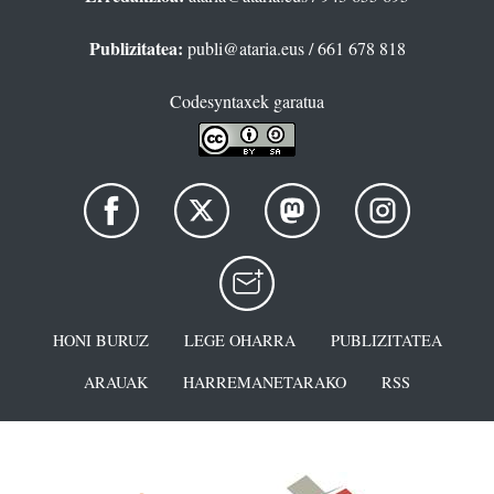
Publizitatea:
publi@ataria.eus
/ 661 678 818
Codesyntaxek garatua
HONI BURUZ
LEGE OHARRA
PUBLIZITATEA
ARAUAK
HARREMANETARAKO
RSS