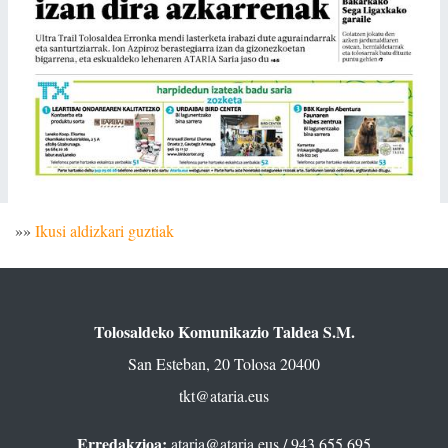
»»
Ikusi aldizkari guztiak
Tolosaldeko Komunikazio Taldea S.M.
San Esteban, 20 Tolosa 20400
tkt@ataria.eus
Erredakzioa:
ataria@ataria.eus
/ 943 655 695