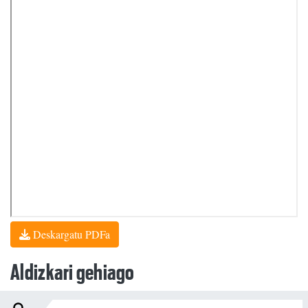
Deskargatu PDFa
Aldizkari gehiago