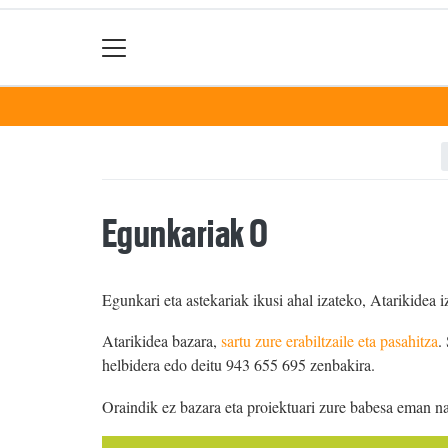
Egunkariak 0
Egunkari eta astekariak ikusi ahal izateko, Atarikidea i
Atarikidea bazara,
sartu zure erabiltzaile eta pasahitza
.
helbidera edo deitu 943 655 695 zenbakira.
Oraindik ez bazara eta proiektuari zure babesa eman n