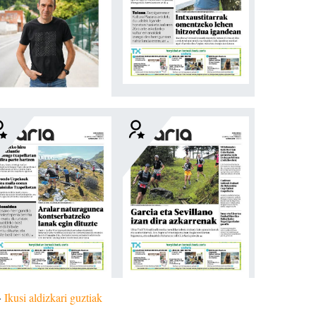
»
Ikusi aldizkari guztiak