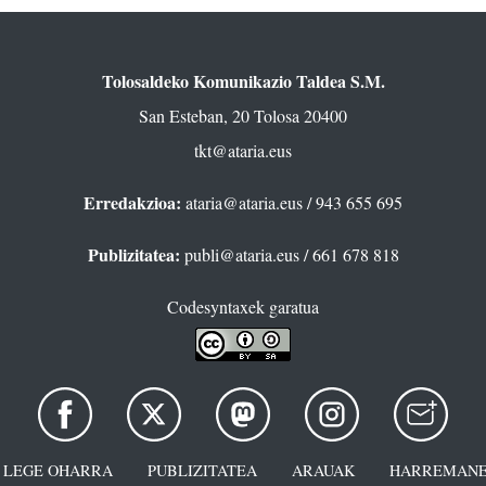
Tolosaldeko Komunikazio Taldea S.M.
San Esteban, 20 Tolosa 20400
tkt@ataria.eus
Erredakzioa:
ataria@ataria.eus
/ 943 655 695
Publizitatea:
publi@ataria.eus
/ 661 678 818
Codesyntaxek garatua
LEGE OHARRA
PUBLIZITATEA
ARAUAK
HARREMANE