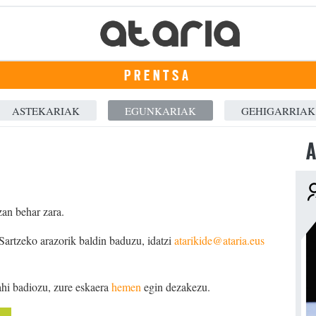
PRENTSA
ASTEKARIAK
EGUNKARIAK
GEHIGARRIAK
A
zan behar zara.
 Sartzeko arazorik baldin baduzu, idatzi
atarikide@ataria.eus
ahi badiozu, zure eskaera
hemen
egin dezakezu.