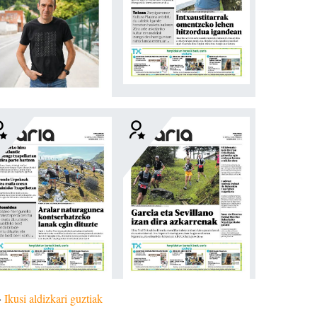
»
Ikusi aldizkari guztiak