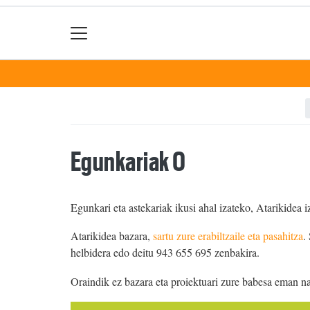
Egunkariak 0
Egunkari eta astekariak ikusi ahal izateko, Atarikidea i
Atarikidea bazara,
sartu zure erabiltzaile eta pasahitza
.
helbidera edo deitu 943 655 695 zenbakira.
Oraindik ez bazara eta proiektuari zure babesa eman n