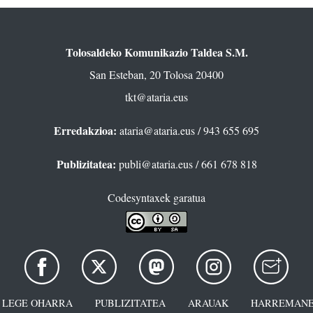
Tolosaldeko Komunikazio Taldea S.M.
San Esteban, 20 Tolosa 20400
tkt@ataria.eus
Erredakzioa:
ataria@ataria.eus
/ 943 655 695
Publizitatea:
publi@ataria.eus
/ 661 678 818
Codesyntaxek garatua
LEGE OHARRA
PUBLIZITATEA
ARAUAK
HARREMANE