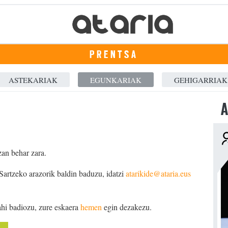
PRENTSA
ASTEKARIAK
EGUNKARIAK
GEHIGARRIAK
A
zan behar zara.
 Sartzeko arazorik baldin baduzu, idatzi
atarikide@ataria.eus
ahi badiozu, zure eskaera
hemen
egin dezakezu.