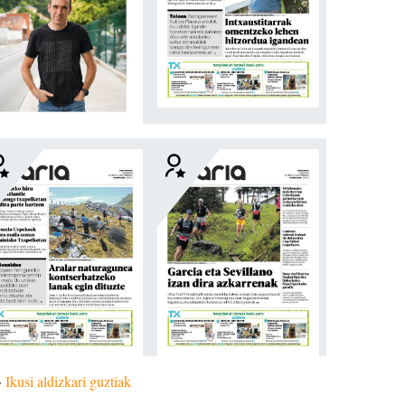
»
Ikusi aldizkari guztiak