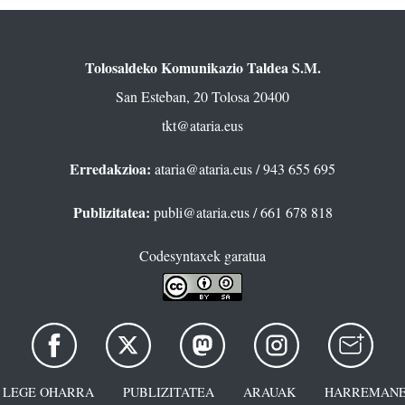
Tolosaldeko Komunikazio Taldea S.M.
San Esteban, 20 Tolosa 20400
tkt@ataria.eus
Erredakzioa:
ataria@ataria.eus
/ 943 655 695
Publizitatea:
publi@ataria.eus
/ 661 678 818
Codesyntaxek garatua
LEGE OHARRA
PUBLIZITATEA
ARAUAK
HARREMANE