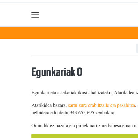
Egunkariak 0
Egunkari eta astekariak ikusi ahal izateko, Atarikidea i
Atarikidea bazara,
sartu zure erabiltzaile eta pasahitza
.
helbidera edo deitu 943 655 695 zenbakira.
Oraindik ez bazara eta proiektuari zure babesa eman n