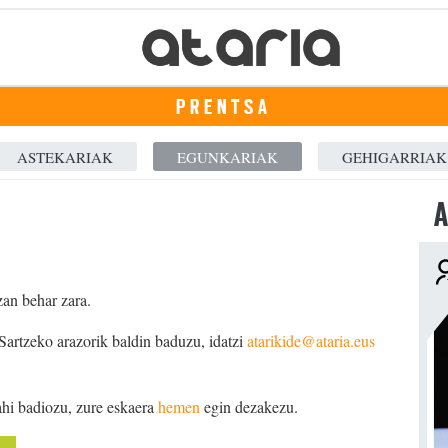
PRENTSA
ASTEKARIAK
EGUNKARIAK
GEHIGARRIAK
A
zan behar zara.
 Sartzeko arazorik baldin baduzu, idatzi
atarikide@ataria.eus
ahi badiozu, zure eskaera
hemen
egin dezakezu.