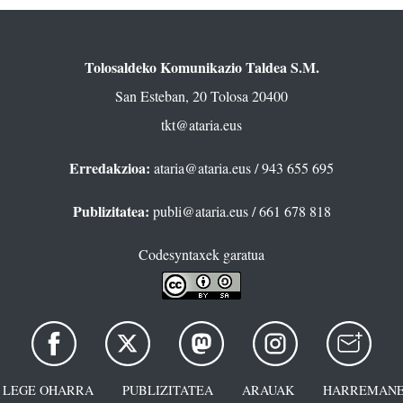
Tolosaldeko Komunikazio Taldea S.M.
San Esteban, 20 Tolosa 20400
tkt@ataria.eus
Erredakzioa:
ataria@ataria.eus
/ 943 655 695
Publizitatea:
publi@ataria.eus
/ 661 678 818
Codesyntaxek garatua
LEGE OHARRA
PUBLIZITATEA
ARAUAK
HARREMANE