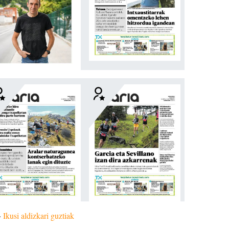
»
Ikusi aldizkari guztiak