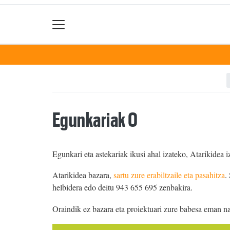
Egunkariak 0
Egunkari eta astekariak ikusi ahal izateko, Atarikidea i
Atarikidea bazara,
sartu zure erabiltzaile eta pasahitza
.
helbidera edo deitu 943 655 695 zenbakira.
Oraindik ez bazara eta proiektuari zure babesa eman n