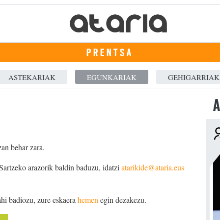
PRENTSA
ASTEKARIAK
EGUNKARIAK
GEHIGARRIAK
A
zan behar zara.
 Sartzeko arazorik baldin baduzu, idatzi
atarikide@ataria.eus
ahi badiozu, zure eskaera
hemen
egin dezakezu.